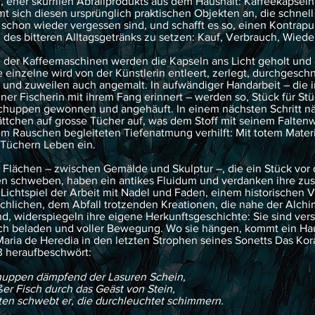
eher skurrilen Abfallprodukts aus dem Haushalt: Kaffeekapseln
mt sich diesen ursprünglich praktischen Objekten an, die schnell
schon wieder vergessen sind, und schafft es so, einen Kontrap
des bitteren Alltagsgetränks zu setzen: Kauf, Verbrauch, Wied
 der Kaffeemaschinen werden die Kapseln ans Licht geholt und 
e einzelne wird von der Künstlerin entleert, zerlegt, durchgesch
– und zuweilen auch angemalt. In aufwändiger Handarbeit – die 
ner Fischerin mit ihrem Fang erinnert – werden so, Stück für Stü
chuppen gewonnen und angehäuft. In einem nächsten Schritt n
lättchen auf grosse Tücher auf, was dem Stoff mit seinem Faltenw
em Rauschen begleiteten Tiefenatmung verhilft: Mit totem Materi
 Tüchern Leben ein.
 Flächen – zwischen Gemälde und Skulptur –, die ein Stück vor
 schweben, haben ein antikes Fluidum und verdanken ihre zus
Lichtspiel der Arbeit mit Nadel und Faden, einem historischen 
chlichen, dem Abfall trotzenden Kreationen, die nahe der Alchi
nd, widerspiegeln ihre eigene Herkunftsgeschichte: Sie sind ve
ich beladen und voller Bewegung. Wo sie hängen, kommt ein H
aria de Heredia in den letzten Strophen seines Sonetts Das Kora
3 heraufbeschwört:
chuppen dämpfend der Lasuren Schein,
ßer Fisch durch das Geäst von Stein,
tten schwebt er, die durchleuchtet schimmern.