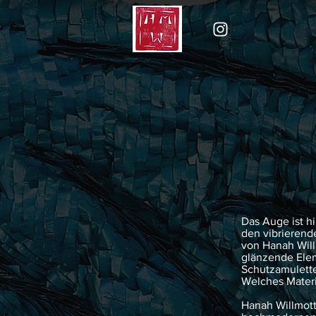
Das Auge ist hi
den vibrieren
von Hanah Will
glänzende Elem
Schutzamulett
Welches Materi
Hanah Willmotts