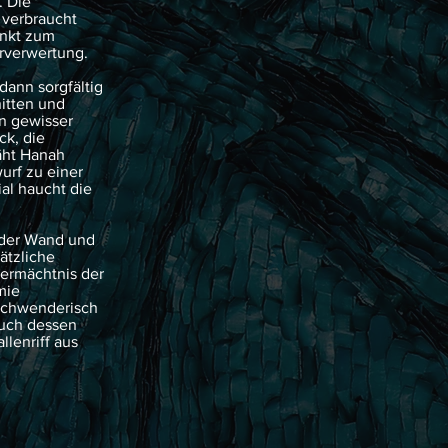
. Die
 verbraucht
unkt zum
erverwertung.
dann sorgfältig
nitten und
in gewisser
ck, die
äht Hanah
urf zu einer
al haucht die
 der Wand und
ätzliche
Vermächtnis der
mie
rschwenderisch
auch dessen
llenriff aus