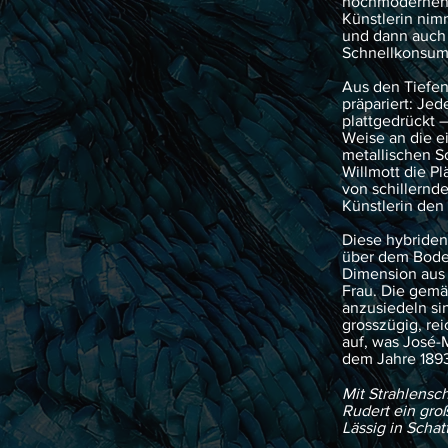
hochmodernen, 
Künstlerin nim
und dann auch 
Schnellkonsum 
Aus den Tiefen
präpariert: Jed
plattgedrückt 
Weise an die ei
metallischen S
Willmott die P
von schillernd
Künstlerin den
Diese hybriden
über dem Boden
Dimension aus 
Frau. Die gemä
anzusiedeln si
grosszügig, re
auf, was José-M
dem Jahre 189
Mit Strahlens
Rudert ein gro
Lässig in Scha