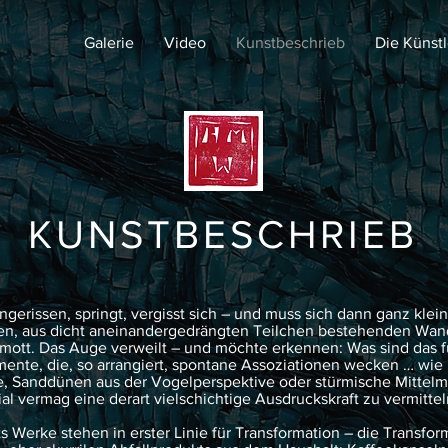
Galerie
Video
Kunstbeschrieb
Die Künstl
KUNSTBESCHRIEB
ngerissen, springt, vergisst sich – und muss sich dann ganz kle
den, aus dicht aneinandergedrängten Teilchen bestehenden W
mott. Das Auge verweilt – und möchte erkennen: Was sind das fü
ente, die, so arrangiert, spontane Assoziationen wecken … wie
e, Sanddünen aus der Vogelperspektive oder stürmische Mitte
al vermag eine derart vielschichtige Ausdruckskraft zu vermittel
 Werke stehen in erster Linie für Transformation – die Transfor