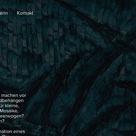
erin
Kontakt
in machen vor
andbehängen
r kleine,
 Mosaike,
lmeerwogen?
n?
mation eines